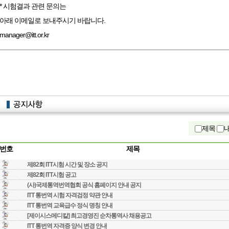
*
시험결과 관련 문의는
아래 이메일로 보내주시기 바랍니다
.
manager@itt.or.kr
제목
번호
제목
제82회 ITT시험 시간 및 장소 공지
제82회 ITT시험 공고
(사)국제통역번역협회 공식 홈페이지 안내 공지
ITT 통번역 시험 자격검정 약관 안내
ITT 통번역 교육급수 정식 명칭 안내
[제이시스메디칼] 최고경영진 순차통역사 채용공고
ITT 통번역 자격증 양식 변경 안내