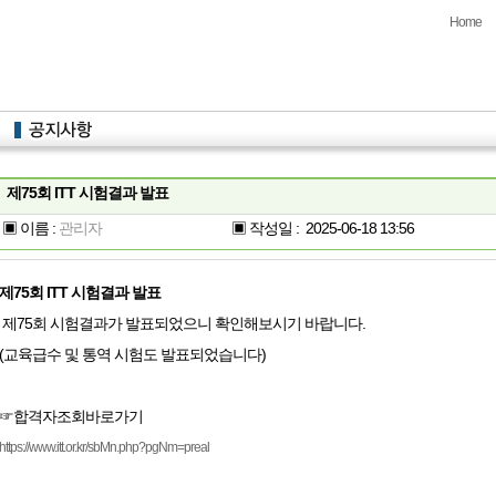
Home
제75회 ITT 시험결과 발표
▣ 이름 :
관리자
▣ 작성일 :
2025-06-18 13:56
제
75
회
ITT
시험결과 발표
제
75
회 시험결과가 발표되었으니 확인해보시기 바랍니다
.
(
교육급수 및 통역 시험도 발표되었습니다
)
☞합격자조회바로가기
https://www.itt.or.kr/sbMn.php?pgNm=preal