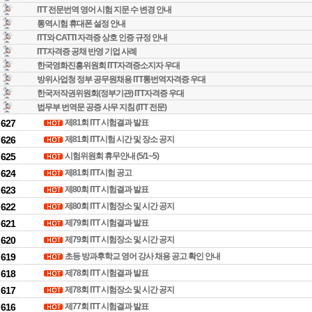
ITT 전문번역 영어 시험 지문 수 변경 안내
통역시험 휴대폰 설정 안내
ITT와 CATTI 자격증 상호 인증 규정 안내
ITT자격증 공채 반영 기업 사례
한국영화진흥위원회 ITT자격증소지자 우대
방위사업청 정부 공무원채용 ITT통번역자격증 우대
한국저작권위원회(정부기관) ITT자격증 우대
법무부 번역문 공증 사무 지침 (ITT 전문)
627
제81회 ITT 시험결과 발표
626
제81회 ITT시험 시간 및 장소 공지
625
시험위원회 휴무안내 (5/1~5)
624
제81회 ITT시험 공고
623
제80회 ITT 시험결과 발표
622
제80회 ITT 시험장소 및 시간 공지
621
제79회 ITT 시험결과 발표
620
제79회 ITT 시험장소 및 시간 공지
619
초등 방과후학교 영어 강사 채용 공고 확인 안내
618
제78회 ITT 시험결과 발표
617
제78회 ITT 시험장소 및 시간 공지
616
제77회 ITT 시험결과 발표