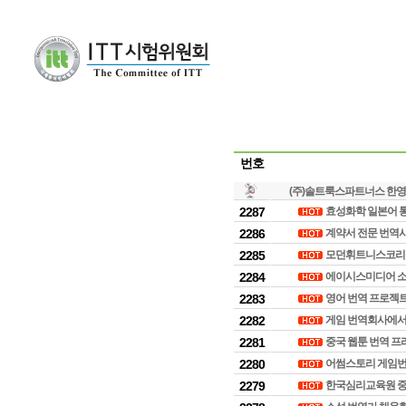
번호
(주)솔트룩스파트너스 한영
2287
효성화학 일본어 
2286
계약서 전문 번역
2285
모던휘트니스코리아
2284
에이시스미디어 소
2283
영어 번역 프로젝
2282
게임 번역회사에서
2281
중국 웹툰 번역 프
2280
어썸스토리 게임번
2279
한국심리교육원 