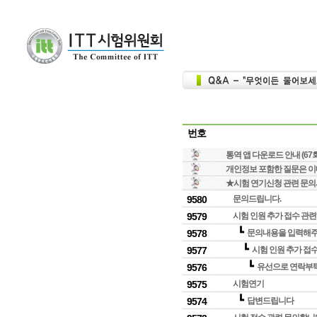
번호
통역 앱 다운로드 안내 (67
개인정보 포함한 질문은 이메일
★시험 연기신청 관련 문의
9580
문의드립니다.
9579
시험 인원 추가 접수 관
┗
9578
문의내용을 입력해
┗
9577
시험 인원 추가 접
┗
9576
유선으로 연락부탁드리
9575
시험연기
┗
9574
답변드립니다