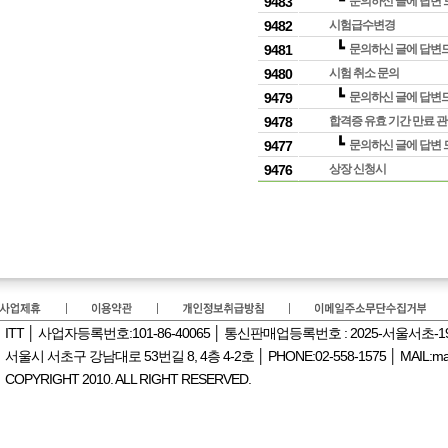
┗
9483
문의하신 글에 답변 
9482
시험급수변경
┗
9481
문의하신 글에 답변
9480
시험 취소 문의
┗
9479
문의하신 글에 답변
9478
합격증 유효 기간 만료 
┗
9477
문의하신 글에 답변 
9476
상장 신청시
ITT │ 사업자등록번호:101-86-40065 │ 통신판매업등록번호 : 2025-서울서초-
서울시 서초구 강남대로 53번길 8, 4층 4-2호 │ PHONE:02-558-1575 │ MAIL:manag
COPYRIGHT 2010. ALL RIGHT RESERVED.