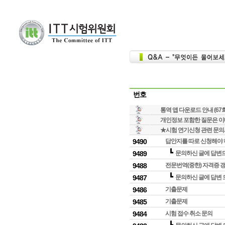
번호
통역 앱 다운로드 안내 (67
개인정보 포함한 질문은 이메일
★시험 연기신청 관련 문의
9490
답안지를 따로 신청해야
┗
9489
문의하신 글에 답변
9488
전문번역(중한) 자격증 
┗
9487
문의하신 글에 답변 
9486
기출문제
9485
기출문제
9484
시험 접수 취소 문의