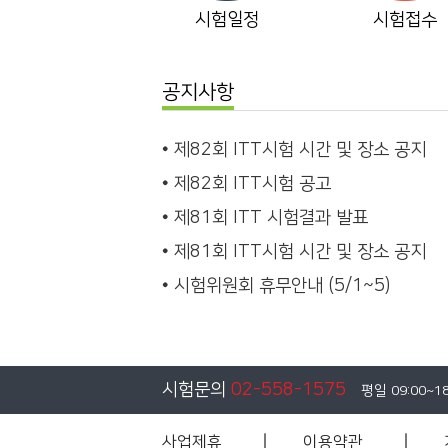
시험일정
시험접수
공지사항
제82회 ITT시험 시간 및 장소 공지
제82회 ITT시험 공고
제81회 ITT 시험결과 발표
제81회 ITT시험 시간 및 장소 공지
시험위원회 휴무안내 (5/1~5)
시험문의
02-558-1575
평일 09:00~1
사업제휴
이용약관